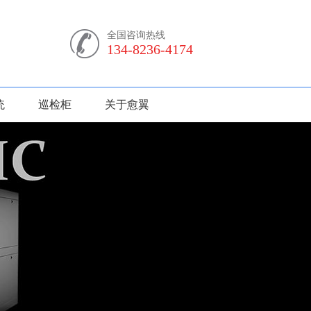
全国咨询热线
134-8236-4174
统
巡检柜
关于愈翼