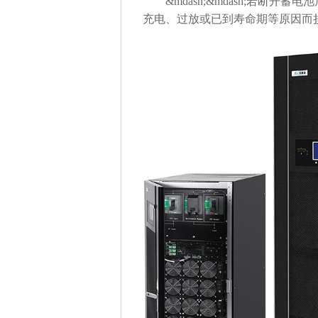
&mdash;&mdash;若断开
充电、过放或已到寿命期等原因而