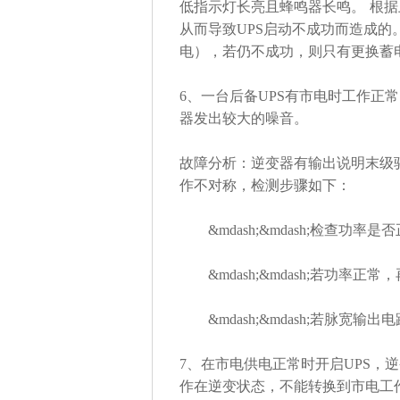
低指示灯长亮且蜂鸣器长鸣。
根据
从而导致UPS启动不成功而造成
电），若仍不成功，则只有更换蓄
6、一台后备UPS有市电时工作正
器发出较大的噪音。
故障分析：逆变器有输出说明末级
作不对称，检测步骤如下：
&mdash;&mdash;检查功率是
&mdash;&mdash;若功率
&mdash;&mdash;若脉宽
7、在市电供电正常时开启UPS，
作在逆变状态，不能转换到市电工