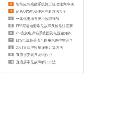
方法
智能应急疏散系统施工验收注意事项
延长UPS电源使用寿命方法大全
一体化电源系统小故障详解
EPS应急电源常见故障及检修注意事
项
eps应急电源箱系统图及电源箱知识
EPS电源柜是否可以用来保护空调？
eps电源柜的作
2021直流屏容量详细计算方法
直流屏安装及调试作业
直流屏常见故障解决方法