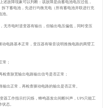
上述故障现象可以判断：该故障是由蓄电池电压过低，
的。拆下蓄电池，先进行均衡充电（所有蓄电池并联进行充
电池。
常，无市电时逆变器有输出，但输出电压偏低，同时变压
驱动电路基本正常，变压器有噪音说明推挽电路的两臂工
否正常；
正常，再检查脉宽输出电路输出信号是否正常；
输出电路输出正常，再检查驱动电路的输出是否正常。
逆变器工作指示灯闪烁，蜂鸣器发出间断叫声，UPS只能工
作状态。