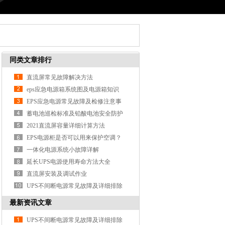
同类文章排行
直流屏常见故障解决方法
eps应急电源箱系统图及电源箱知识
EPS应急电源常见故障及检修注意事
项
蓄电池巡检标准及铅酸电池安全防护
注意事项
2021直流屏容量详细计算方法
EPS电源柜是否可以用来保护空调？
eps电源柜的作
一体化电源系统小故障详解
延长UPS电源使用寿命方法大全
直流屏安装及调试作业
UPS不间断电源常见故障及详细排除
方法
最新资讯文章
UPS不间断电源常见故障及详细排除